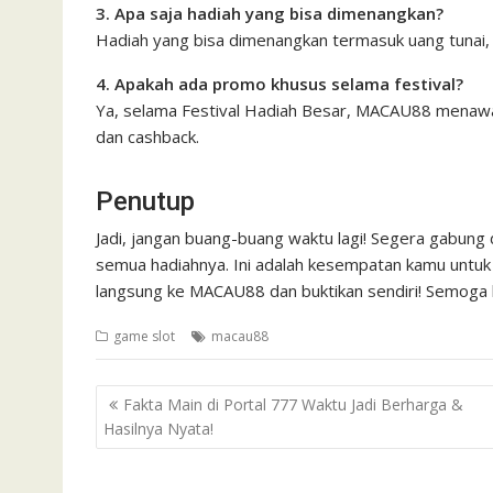
3. Apa saja hadiah yang bisa dimenangkan?
Hadiah yang bisa dimenangkan termasuk uang tunai, 
4. Apakah ada promo khusus selama festival?
Ya, selama Festival Hadiah Besar, MACAU88 menawar
dan cashback.
Penutup
Jadi, jangan buang-buang waktu lagi! Segera gabung
semua hadiahnya. Ini adalah kesempatan kamu untuk
langsung ke MACAU88 dan buktikan sendiri! Semoga 
game slot
macau88
Post
Fakta Main di Portal 777 Waktu Jadi Berharga &
navigation
Hasilnya Nyata!