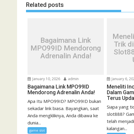
Related posts
Meneli
Bagaimana Link
Trik 
MPO99ID Mendorong
Slot8
Adrenalin Anda!
January 10, 2026
admin
January 6, 20
Bagaimana Link MPO99ID
Meneliti In
Mendorong Adrenalin Anda!
Dalam Gam
Terus Upda
Apa Itu MPO99ID? MPO99ID bukan
Siapa yang t
sekadar link biasa. Bayangkan, saat
slot888? Game
Anda mengkliknya, Anda dibawa ke
telah menjad
dunia...
kalangan...
game slot