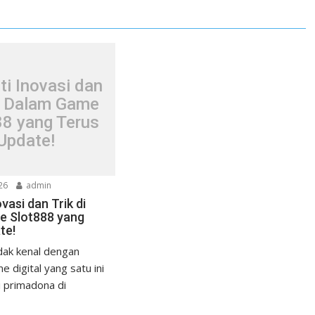
ti Inovasi dan
di Dalam Game
88 yang Terus
Update!
26
admin
ovasi dan Trik di
e Slot888 yang
te!
idak kenal dengan
 digital yang satu ini
i primadona di