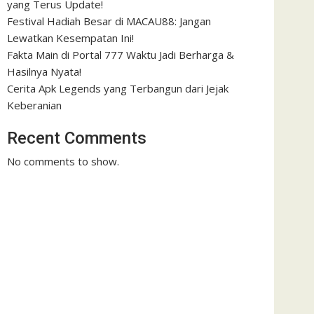
yang Terus Update!
Festival Hadiah Besar di MACAU88: Jangan
Lewatkan Kesempatan Ini!
Fakta Main di Portal 777 Waktu Jadi Berharga &
Hasilnya Nyata!
Cerita Apk Legends yang Terbangun dari Jejak
Keberanian
Recent Comments
No comments to show.