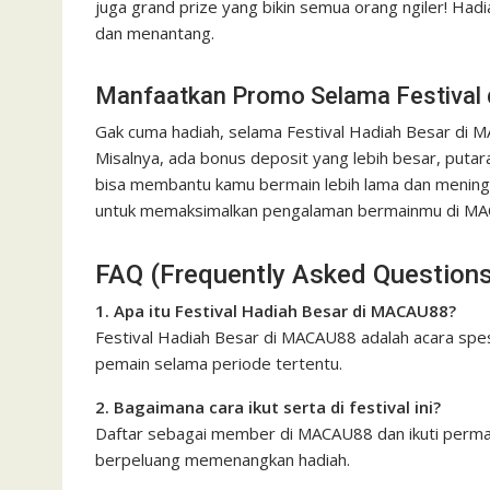
juga grand prize yang bikin semua orang ngiler! Hadi
dan menantang.
Manfaatkan Promo Selama Festival
Gak cuma hadiah, selama Festival Hadiah Besar di 
Misalnya, ada bonus deposit yang lebih besar, putar
bisa membantu kamu bermain lebih lama dan meningk
untuk memaksimalkan pengalaman bermainmu di M
FAQ (Frequently Asked Questions
1. Apa itu Festival Hadiah Besar di MACAU88?
Festival Hadiah Besar di MACAU88 adalah acara spe
pemain selama periode tertentu.
2. Bagaimana cara ikut serta di festival ini?
Daftar sebagai member di MACAU88 dan ikuti perma
berpeluang memenangkan hadiah.