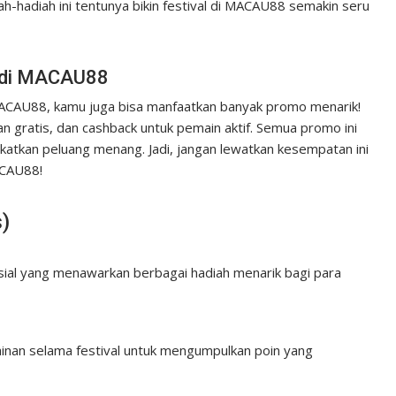
ah-hadiah ini tentunya bikin festival di MACAU88 semakin seru
 di MACAU88
MACAU88, kamu juga bisa manfaatkan banyak promo menarik!
an gratis, dan cashback untuk pemain aktif. Semua promo ini
atkan peluang menang. Jadi, jangan lewatkan kesempatan ini
ACAU88!
)
sial yang menawarkan berbagai hadiah menarik bagi para
inan selama festival untuk mengumpulkan poin yang