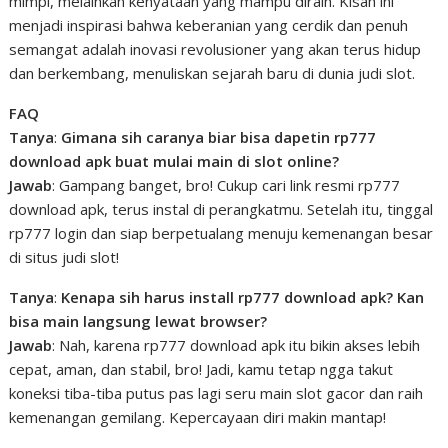
mimpi, melainkan kenyataan yang mampu diraih. Kisah ini
menjadi inspirasi bahwa keberanian yang cerdik dan penuh
semangat adalah inovasi revolusioner yang akan terus hidup
dan berkembang, menuliskan sejarah baru di dunia judi slot.
FAQ
Tanya
:
Gimana sih caranya biar bisa dapetin rp777
download apk buat mulai main di slot online?
Jawab
: Gampang banget, bro! Cukup cari link resmi rp777
download apk, terus instal di perangkatmu. Setelah itu, tinggal
rp777 login dan siap berpetualang menuju kemenangan besar
di situs judi slot!
Tanya
:
Kenapa sih harus install rp777 download apk? Kan
bisa main langsung lewat browser?
Jawab
: Nah, karena rp777 download apk itu bikin akses lebih
cepat, aman, dan stabil, bro! Jadi, kamu tetap ngga takut
koneksi tiba-tiba putus pas lagi seru main slot gacor dan raih
kemenangan gemilang. Kepercayaan diri makin mantap!