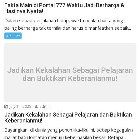
Fakta Main di Portal 777 Waktu Jadi Berharga &
Hasilnya Nyata!
Dalam setiap perjalanan hidup, waktu adalah harta yang
paling berharga tak ternilai dan harus dimanfaatkan sebaik...
Judi Slot
Jadikan Kekalahan Sebagai Pelajaran
dan Buktikan Keberanianmu!
July 14, 2025
admin
Jadikan Kekalahan Sebagai Pelajaran dan Buktikan
Keberanianmu!
Bayangkan, di dunia yang penuh lika-liku ini, setiap kegagalan
ibarat batu loncatan menuju keberhasilan besar. Betapa...