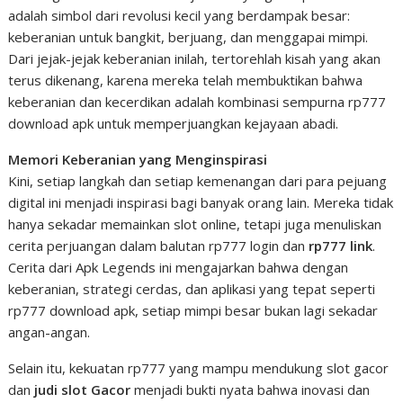
adalah simbol dari revolusi kecil yang berdampak besar:
keberanian untuk bangkit, berjuang, dan menggapai mimpi.
Dari jejak-jejak keberanian inilah, tertorehlah kisah yang akan
terus dikenang, karena mereka telah membuktikan bahwa
keberanian dan kecerdikan adalah kombinasi sempurna rp777
download apk untuk memperjuangkan kejayaan abadi.
Memori Keberanian yang Menginspirasi
Kini, setiap langkah dan setiap kemenangan dari para pejuang
digital ini menjadi inspirasi bagi banyak orang lain. Mereka tidak
hanya sekadar memainkan slot online, tetapi juga menuliskan
cerita perjuangan dalam balutan rp777 login dan
rp777 link
.
Cerita dari Apk Legends ini mengajarkan bahwa dengan
keberanian, strategi cerdas, dan aplikasi yang tepat seperti
rp777 download apk, setiap mimpi besar bukan lagi sekadar
angan-angan.
Selain itu, kekuatan rp777 yang mampu mendukung slot gacor
dan
judi slot Gacor
menjadi bukti nyata bahwa inovasi dan